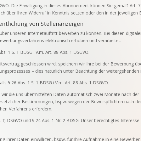
) DSGVO. Die Einwilligung in dieses Abonnement können Sie gemäß Art. 
ich über Ihren Widerruf in Kenntnis setzen oder den in der jeweiligen
entlichung von Stellenanzeigen
ns über unseren Internetauftritt bewerben zu können. Bei diesen digi
werbungsverfahrens elektronisch erhoben und verarbeitet.
Abs. 1 S. 1 BDSG i.V.m. Art. 88 Abs. 1 DSGVO.
svertrag geschlossen wird, speichern wir Ihre bei der Bewerbung übe
ungsprozesses – dies natürlich unter Beachtung der weitergehenden r
alls § 26 Abs. 1 S. 1 BDSG i.V.m. Art. 88 Abs. 1 DSGVO.
 wir die uns übermittelten Daten automatisch zwei Monate nach de
gesetzlicher Bestimmungen, bspw. wegen der Beweispflichten nach de
hen Verfahrens erfordern.
lit. f) DSGVO und § 24 Abs. 1 Nr. 2 BDSG. Unser berechtigtes Interesse 
rung Ihrer Daten einwilligen, bspw. für Ihre Aufnahme in eine Bewerbe