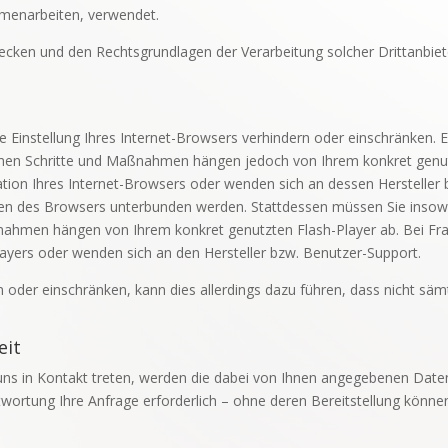
mmenarbeiten, verwendet.
wecken und den Rechtsgrundlagen der Verarbeitung solcher Drittanbie
ne Einstellung Ihres Internet-Browsers verhindern oder einschränken. 
rlichen Schritte und Maßnahmen hängen jedoch von Ihrem konkret genu
ation Ihres Internet-Browsers oder wenden sich an dessen Hersteller 
ungen des Browsers unterbunden werden. Stattdessen müssen Sie insowei
aßnahmen hängen von Ihrem konkret genutzten Flash-Player ab. Bei Fr
layers oder wenden sich an den Hersteller bzw. Benutzer-Support.
rn oder einschränken, kann dies allerdings dazu führen, dass nicht säm
eit
uns in Kontakt treten, werden die dabei von Ihnen angegebenen Daten
ortung Ihre Anfrage erforderlich – ohne deren Bereitstellung können w