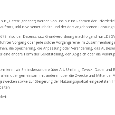
ur „Daten“ genannt) werden von uns nur im Rahmen der Erforderlich
uftritts, inklusive seiner Inhalte und der dort angebotenen Leistungen
/679, also der Datenschutz-Grundverordnung (nachfolgend nur „DSGVO“
sgeführter Vorgang oder jede solche Vorgangsreihe im Zusammenhang
rdnen, die Speicherung, die Anpassung oder Veränderung, das Auslese
r eine andere Form der Bereitstellung, den Abgleich oder die Verknü
ormieren wir Sie insbesondere über Art, Umfang, Zweck, Dauer und 
allein oder gemeinsam mit anderen über die Zwecke und Mittel der V
ngszwecken sowie zur Steigerung der Nutzungsqualität eingesetzten 
beiten.
dert: