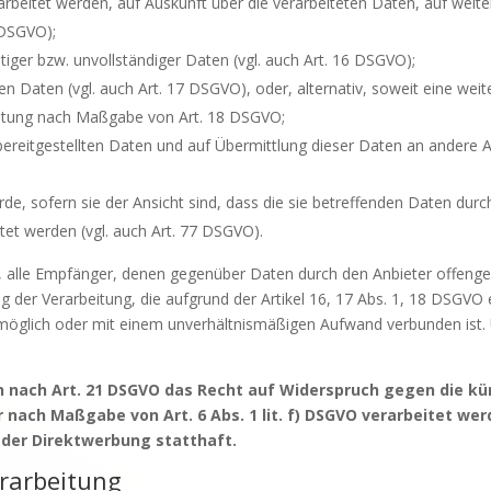
arbeitet werden, auf Auskunft über die verarbeiteten Daten, auf weit
 DSGVO);
tiger bzw. unvollständiger Daten (vgl. auch Art. 16 DSGVO);
en Daten (vgl. auch Art. 17 DSGVO), oder, alternativ, soweit eine we
rbeitung nach Maßgabe von Art. 18 DSGVO;
bereitgestellten Daten und auf Übermittlung dieser Daten an andere An
e, sofern sie der Ansicht sind, dass die sie betreffenden Daten dur
et werden (vgl. auch Art. 77 DSGVO).
et, alle Empfänger, denen gegenüber Daten durch den Anbieter offeng
der Verarbeitung, die aufgrund der Artikel 16, 17 Abs. 1, 18 DSGVO er
unmöglich oder mit einem unverhältnismäßigen Aufwand verbunden ist.
n nach Art. 21 DSGVO das Recht auf Widerspruch gegen die kü
 nach Maßgabe von Art. 6 Abs. 1 lit. f) DSGVO verarbeitet wer
der Direktwerbung statthaft.
erarbeitung