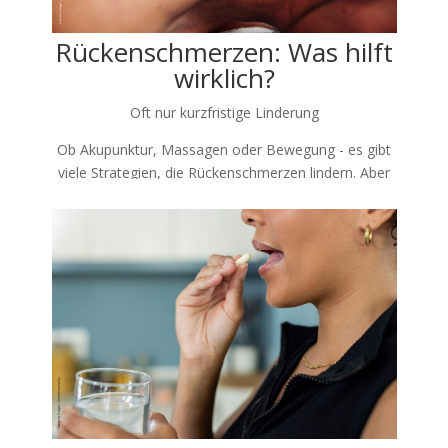
Rückenschmerzen: Was hilft
wirklich?
Oft nur kurzfristige Linderung
Ob Akupunktur, Massagen oder Bewegung - es gibt
viele Strategien, die Rückenschmerzen lindern. Aber
leider halten viele Effekte scheinbar nur kurzfristig an.
Viele Behandlungsoptionen
15 Prozent der deutschen Bevölkerung leiden unter
chronischen Rückenschmerzen. Neben den
individuellen Einschränkungen haben
Rückenschmerzen deshalb auch wirtschaftlich eine
große Bedeutung: Sie sind einer der häufigsten
Gründe für Arbeitsunfähigkeit und Frühverrentung.
Dabei ist das Therapieangebot gegen
Rückenschmerzen groß. Dies umfasst viele